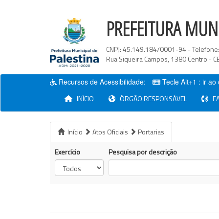
PREFEITURA MUNI
CNPJ:
45.149.184/0001-94
- Telefone
Rua Siqueira Campos
,
1380
Centro
- C
Recursos de Acessibilidade:
Tecle Alt+1 : ir a
(current)
INÍCIO
ÓRGÃO RESPONSÁVEL
FA
Início
Atos Oficiais
Portarias
Exercício
Pesquisa por descrição