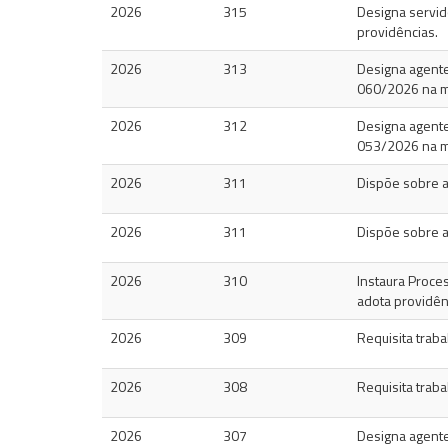
2026
315
Designa servid
providências.
2026
313
Designa agentes
060/2026 na m
2026
312
Designa agentes
053/2026 na m
2026
311
Dispõe sobre a
2026
311
Dispõe sobre a
2026
310
Instaura Proce
adota providên
2026
309
Requisita traba
2026
308
Requisita traba
2026
307
Designa agentes