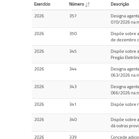
Exercício
Número
Descrição
2026
357
Designa agentes
070/2026 na mo
2026
350
Dispõe sobre a
de dezembro d
2026
345
Dispõe sobre a
Pregão Eletrôn
2026
344
Designa agentes
063/2026 na mo
2026
343
Designa agentes
066/2026 na mo
2026
341
Dispõe sobre 
2026
340
Dispõe sobre a
dá outras prov
2026
339
Concede adicion