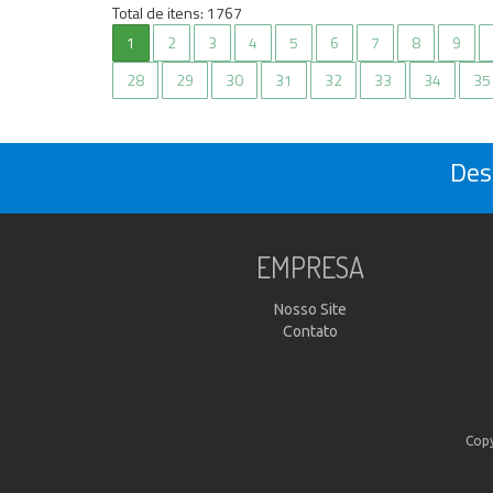
Total de itens:
1767
Des
EMPRESA
Nosso Site
Contato
Copy