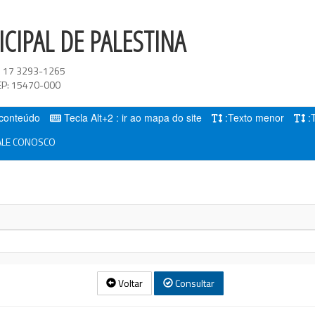
CIPAL DE PALESTINA
:
17 3293-1265
EP:
15470-000
o conteúdo
Tecla Alt+2 : ir ao mapa do site
:Texto menor
:
LE CONOSCO
Voltar
Consultar