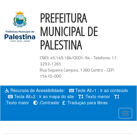
PREFEITURA
MUNICIPAL DE
PALESTINA
CNPJ:
45.149.184/0001-94
- Telefone:
17
3293-1265
Rua Siqueira Campos
,
1380
Centro
- CEP:
15470-000
Recursos de Acessibilidade:
Tecle Alt+1 : ir ao conteúdo
Tecla Alt+2 : ir ao mapa do site
:Texto menor
:Texto maior
:Contraste
:Traduçao para libras
Menu