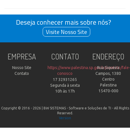
Deseja conhecer mais sobre nós?
Visite Nosso Site
EMPRESA
CONTATO
ENDEREÇO
Nosso Site
https://www.palestina.sp.gov.br/contato/fale
Rua Siqueira
Contato
conosco
Campos, 1380
Centro
17 32931265
Palestina
Segunda à sexta
15470-000
10h às 17h
Copyright © 2016 - 2026 |
BW SISTEMAS - Software e Soluções de TI
- All Rights
Reserved.
Version