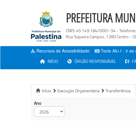
PREFEITURA MUNI
CNPJ:
45.149.184/0001-94
- Telefone
Rua Siqueira Campos
,
1380
Centro
- C
Recursos de Acessibilidade:
Tecle Alt+1 : ir a
(current)
INÍCIO
ÓRGÃO RESPONSÁVEL
FA
Início
Execução Orçamentária
Transferência
Ano