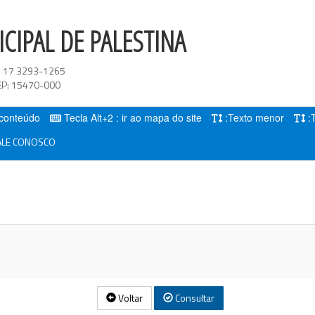
CIPAL DE PALESTINA
:
17 3293-1265
EP:
15470-000
o conteúdo
Tecla Alt+2 : ir ao mapa do site
:Texto menor
:
LE CONOSCO
Voltar
Consultar