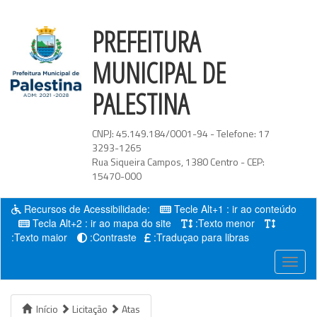
PREFEITURA
MUNICIPAL DE
PALESTINA
CNPJ:
45.149.184/0001-94
- Telefone:
17
3293-1265
Rua Siqueira Campos
,
1380
Centro
- CEP:
15470-000
Recursos de Acessibilidade:
Tecle Alt+1 : ir ao conteúdo
Tecla Alt+2 : ir ao mapa do site
:Texto menor
:Texto maior
:Contraste
:Traduçao para libras
Menu
Início
Licitação
Atas