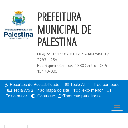
PREFEITURA
MUNICIPAL DE
PALESTINA
CNPJ:
45.149.184/0001-94
- Telefone:
17
3293-1265
Rua Siqueira Campos
,
1380
Centro
- CEP:
15470-000
Recursos de Acessibilidade:
Tecle Alt+1 : ir ao conteúdo
Tecla Alt+2 : ir ao mapa do site
:Texto menor
:Texto maior
:Contraste
:Traduçao para libras
Menu