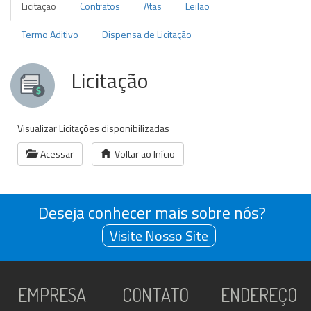
Licitação
Contratos
Atas
Leilão
Termo Aditivo
Dispensa de Licitação
Licitação
Visualizar Licitações disponibilizadas
Acessar
Voltar ao Início
Deseja conhecer mais sobre nós?
Visite Nosso Site
EMPRESA
CONTATO
ENDEREÇO